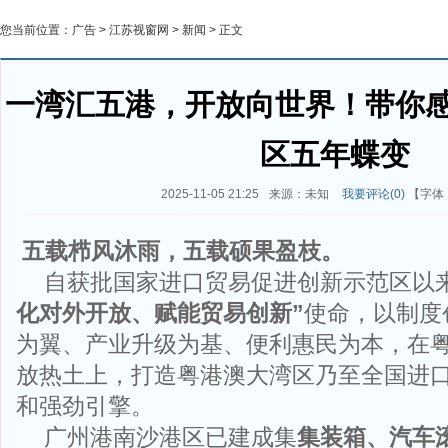
您当前位置：
广告
>
江苏视窗网
>
新闻
> 正文
一湾汇五港，开放向世界！带你
区五年蝶变
2025-11-05 21:25
来源：未知
我要评论(
0
)
【字体
五载栉风沐雨，五载硕果盈枝。
自获批国家进口贸易促进创新示范区以
化对外开放、赋能贸易创新”
使命，以制度
为翼、产业升级为基、便利惠民为本，在
放热土上，打造粤港澳大湾区乃至全国进
和强劲引擎。
广州港南沙港区已建成集
集装箱、汽车