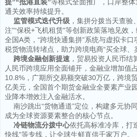
提”“抵港直装”
等模式全面推广，口岸整体
通关效率持续提升。
监管模式迭代升级
，集拼分拨当天查验、
注”“保税+飞机租赁”等创新政策落地见效
全国A类，“跨境快通集拼”系统与虚拟卡
税货物流转堵点，助力跨境电商“买全球、
跨境金融创新提速
，贸易投资人民币结
人民币跨境应用全面铺开，金融业增加值占
10.8%，广期所交易额突破30万亿，跨境
亿美元，全国首个期货金融业全要素产业
业降本增效注入金融活水。
南沙跳出“货物通道”定位，构建多元协
成为全球资源要素整合的核心节点。
冷链物流分拨中心
依托高标准冷库，打造
快线”等专线，让全球生鲜直供千家万户。