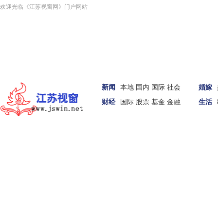
欢迎光临《江苏视窗网》门户网站
新闻
本地
国内
国际
社会
婚嫁
财经
国际
股票
基金
金融
生活
汽车
家居
女性
科技